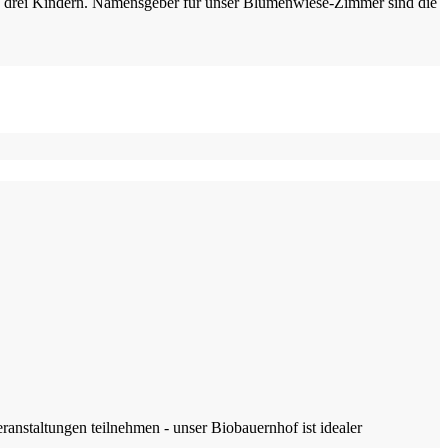
zu drei Kindern. Namensgeber für unser Blumenwiese-Zimmer sind die
anstaltungen teilnehmen - unser Biobauernhof ist idealer