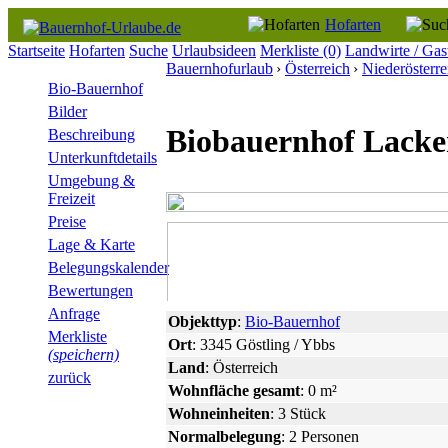
Hofarten
Startseite
Hofarten
Suche
Urlaubsideen
Merkliste
(0)
Landwirte / Gas
Bauernhofurlaub
›
Österreich
›
Niederösterre
Bio-Bauernhof
Bilder
Biobauernhof Lack
Beschreibung
Unterkunftdetails
Umgebung &
Freizeit
Preise
Lage & Karte
Belegungskalender
Bewertungen
Anfrage
Objekttyp
:
Bio-Bauernhof
Merkliste
Ort
: 3345 Göstling / Ybbs
(speichern)
Land
: Österreich
zurück
Wohnfläche gesamt
: 0 m²
Wohneinheiten
: 3 Stück
Normalbelegung
: 2 Personen