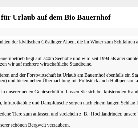
 für Urlaub auf dem Bio Bauernhof
nmitten der idyllischen Göstlinger Alpen, die im Winter zum Schifah
auernbetrieb liegt auf 740m Seehöhe und wird seit 1994 als anerkannt
en wir auf mehrere wirtschaftliche Standbeine.
ieren und der Forstwirtschaft ist Urlaub am Bauernhof ebenfalls ein 
men) und bieten neben Übernachtung mit Frühstück auch Halbpension a
in unserer neuen Genieserhütt`n. Lassen Sie sich bei knisternden Ka
, Infrarotkabine und Dampfdusche sorgen nach einem langen Schitag f
edene Tiere zum anfassen und streicheln z. B.: Hochlandrinder, unser
nserer schönen Bergwelt verzaubern.