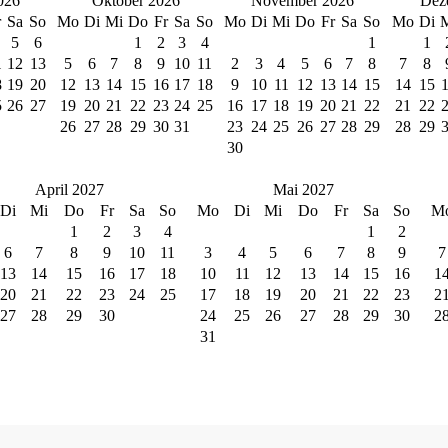
026
Oktober 2026
November 2026
Dez
r
Sa
So
Mo
Di
Mi
Do
Fr
Sa
So
Mo
Di
Mi
Do
Fr
Sa
So
Mo
Di
5
6
1
2
3
4
1
1
1
12
13
5
6
7
8
9
10
11
2
3
4
5
6
7
8
7
8
8
19
20
12
13
14
15
16
17
18
9
10
11
12
13
14
15
14
15
5
26
27
19
20
21
22
23
24
25
16
17
18
19
20
21
22
21
22
26
27
28
29
30
31
23
24
25
26
27
28
29
28
29
30
April 2027
Mai 2027
Di
Mi
Do
Fr
Sa
So
Mo
Di
Mi
Do
Fr
Sa
So
M
1
2
3
4
1
2
6
7
8
9
10
11
3
4
5
6
7
8
9
7
13
14
15
16
17
18
10
11
12
13
14
15
16
1
20
21
22
23
24
25
17
18
19
20
21
22
23
2
27
28
29
30
24
25
26
27
28
29
30
2
31