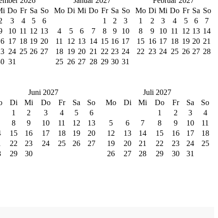
ember 2026
Januar 2027
Februar 2027
Mi
Do
Fr
Sa
So
Mo
Di
Mi
Do
Fr
Sa
So
Mo
Di
Mi
Do
Fr
Sa
So
2
3
4
5
6
1
2
3
1
2
3
4
5
6
7
9
10
11
12
13
4
5
6
7
8
9
10
8
9
10
11
12
13
14
16
17
18
19
20
11
12
13
14
15
16
17
15
16
17
18
19
20
21
23
24
25
26
27
18
19
20
21
22
23
24
22
23
24
25
26
27
28
30
31
25
26
27
28
29
30
31
Juni 2027
Juli 2027
o
Di
Mi
Do
Fr
Sa
So
Mo
Di
Mi
Do
Fr
Sa
So
1
2
3
4
5
6
1
2
3
4
8
9
10
11
12
13
5
6
7
8
9
10
11
4
15
16
17
18
19
20
12
13
14
15
16
17
18
1
22
23
24
25
26
27
19
20
21
22
23
24
25
8
29
30
26
27
28
29
30
31