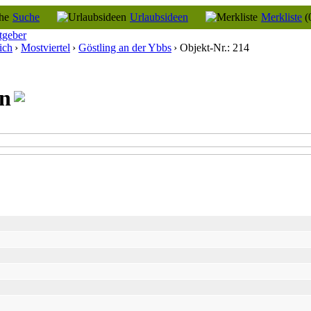
Suche
Urlaubsideen
Merkliste
(
tgeber
ich
›
Mostviertel
›
Göstling an der Ybbs
› Objekt-Nr.: 214
en