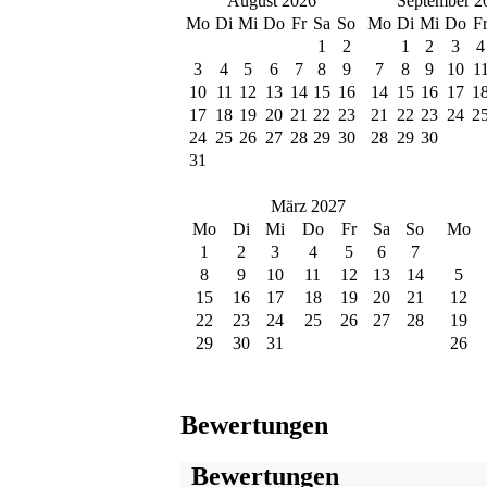
August 2026
September 2
Mo
Di
Mi
Do
Fr
Sa
So
Mo
Di
Mi
Do
F
1
2
1
2
3
4
3
4
5
6
7
8
9
7
8
9
10
1
10
11
12
13
14
15
16
14
15
16
17
1
17
18
19
20
21
22
23
21
22
23
24
2
24
25
26
27
28
29
30
28
29
30
31
März 2027
Mo
Di
Mi
Do
Fr
Sa
So
Mo
1
2
3
4
5
6
7
8
9
10
11
12
13
14
5
15
16
17
18
19
20
21
12
22
23
24
25
26
27
28
19
29
30
31
26
Bewertungen
Bewertungen