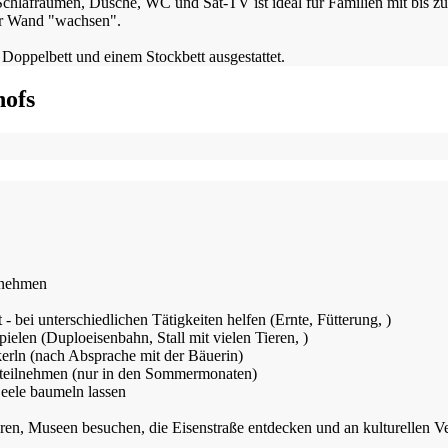
chlafräumen, Dusche, WC und Sat-TV ist ideal für Familien mit bis 
der Wand "wachsen".
Doppelbett und einem Stockbett ausgestattet.
ofs
lnehmen
 - bei unterschiedlichen Tätigkeiten helfen (Ernte, Fütterung, )
spielen (Duploeisenbahn, Stall mit vielen Tieren, )
erln (nach Absprache mit der Bäuerin)
 teilnehmen (nur in den Sommermonaten)
Seele baumeln lassen
n, Museen besuchen, die Eisenstraße entdecken und an kulturellen Ver