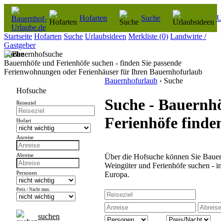
Hofarten
Suche
U
Startseite
Hofarten
Suche
Urlaubsideen
Merkliste
(0)
Landwirte /
Gastgeber
Suche
Bauernhöfe und Ferienhöfe suchen - finden Sie passende
Ferienwohnungen oder Ferienhäuser für Ihren Bauernhofurlaub
Bauernhofurlaub
› Suche
Hofsuche
Suche - Bauernh
Reiseziel
Ferienhöfe finde
Hofart
Anreise
Über die Hofsuche können Sie Bauer
Abreise
Weingüter und Ferienhöfe suchen - i
Europa.
Personen
Preis / Nacht max.
suchen