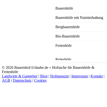
ab 7 EUR/Tag
Bauernhöfe
Bauernhöfe mit Nutztierhaltung
Bergbauernhöfe
Bio-Bauernhöfe
Ferienhöfe
Bauernhof
Sulzberg
ab 83 EUR/Tag
Reiterhöfe
© 2026 Bauernhof-Urlaube.de » Hofsuche für Bauernhöfe &
Resthöfe
Ferienhöfe
Landwirte & Gastgeber
|
Blog
|
Hofmagazin
|
Impressum
|
Kontakt
|
Obstbauernhöfe
AGB
|
Datenschutz
|
Cookies
Winzerhöfe / Weingüter
sonstige ländliche Unterkünfte
Bauernhof