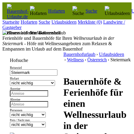
Hofarten
Suche
U
Startseite
Hofarten
Suche
Urlaubsideen
Merkliste
(0)
Landwirte /
Gastgeber
Wellness auf dem Bauernhof
Ferienhöfe und Bauernhöfe für Ihren
Wellnessurlaub in der
Steiermark
- Höfe mit Wellnessangeboten zum Relaxen &
Entspannen im Urlaub auf dem Bauernhof
Bauernhofurlaub
›
Urlaubsideen
›
Wellness
›
Österreich
› Steiermark
Hofsuche
Reiseziel
Bauernhöfe &
Hofart
Anreise
Ferienhöfe für
Abreise
einen
Personen
Wellnessurlaub
Preis / Nacht max.
in der