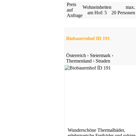
Preis
Wohneinheiten
max.
auf
am Hof: 5
20 Personen
Anfrage
Biobauernhof ID 191
Österreich
›
Steiermark
›
Thermenland
›
Straden
5,0
1 Bewertung
Wunderschöne Thermalbäder,
erlebnisreiche Freibäder und ruhige