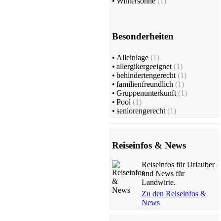
•
Wintersonne
(1)
Besonderheiten
•
Alleinlage
(1)
•
allergikergeeignet
(1)
•
behindertengerecht
(1)
•
familienfreundlich
(1)
•
Gruppenunterkunft
(1)
•
Pool
(1)
•
seniorengerecht
(1)
Reiseinfos & News
Reiseinfos für Urlauber
und News für
Landwirte.
Zu den Reiseinfos &
News