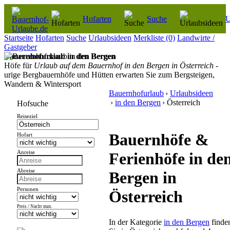
Hofarten
Suche
U
Startseite
Hofarten
Suche
Urlaubsideen
Merkliste
(0)
Landwirte /
Gastgeber
Bauernhofurlaub in den Bergen
Höfe für
Urlaub auf dem Bauernhof in den Bergen in Österreich
-
urige Bergbauernhöfe und Hütten erwarten Sie zum Bergsteigen,
Wandern & Wintersport
Bauernhofurlaub
›
Urlaubsideen
›
in den Bergen
› Österreich
Hofsuche
Reiseziel
Bauernhöfe &
Hofart
Anreise
Ferienhöfe in de
Abreise
Bergen in
Personen
Österreich
Preis / Nacht max.
In der Kategorie
in den Bergen
finde