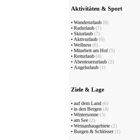
Aktivitäten & Sport
•
Wanderurlaub
(8)
•
Radurlaub
(7)
•
Skiurlaub
(7)
•
Aktivurlaub
(6)
•
Wellness
(6)
•
Mitarbeit am Hof
(5)
•
Reiturlaub
(4)
•
Abenteuerurlaub
(2)
•
Angelurlaub
(1)
Ziele & Lage
•
auf dem Land
(6)
•
in den Bergen
(4)
•
Wintersonne
(3)
•
am See
(2)
•
Weinanbaugebiete
(2)
•
Burgen & Schlösser
(1)