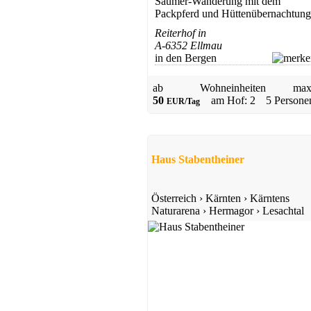
Säumer-Wanderung mit dem
Packpferd und Hüttenübernachtung
Reiterhof in
A-6352 Ellmau
in den Bergen
ab
Wohneinheiten
max
50
am Hof: 2
5 Persone
EUR/Tag
Haus Stabentheiner
Österreich
›
Kärnten
›
Kärntens
Naturarena
›
Hermagor
›
Lesachtal