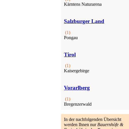
Kärntens Naturarena
Salzburger Land
(1)
Pongau
Reiterhof
Ellmau
ab 50 EUR/Tag
Tirol
(1)
Kaisergebirge
Vorarlberg
(1)
Bregenzerwald
In der nachfolgenden Übersicht
werden Ihnen nur
Bauernhöfe &