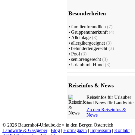
Besonderheiten
•
familienfreundlich
(7)
•
Gruppenunterkunft
(4)
•
Alleinlage
(3)
•
allergikergeeignet
(3)
•
behindertengerecht
(3)
•
Pool
(3)
•
seniorengerecht
(3)
•
Urlaub mit Hund
(3)
Reiseinfos & News
Reiseinfos für Urlauber
und News für Landwirte.
Zu den Reiseinfos &
News
© 2026 Bauernhof-Urlaube.de » in den Bergen Österreich
Landwirte & Gastgeber
|
Blog
|
Hofmagazin
|
Impressum
|
Kontakt
|