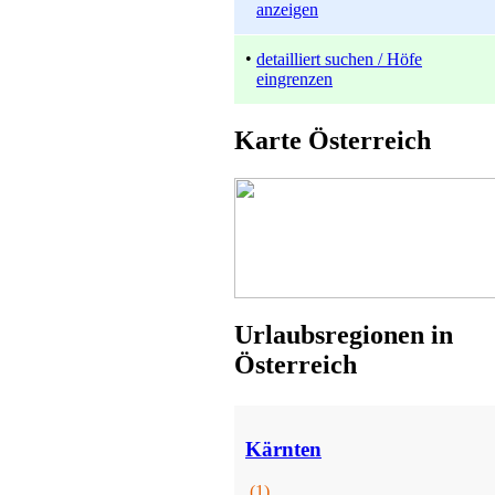
anzeigen
•
detailliert suchen / Höfe
eingrenzen
Bauernhof
Karte Österreich
Sulzberg
ab 83 EUR/Tag
Urlaubsregionen in
Österreich
sonstige ländliche Unterkunft
Lesachtal
Preis auf Anfrage
Kärnten
(1)