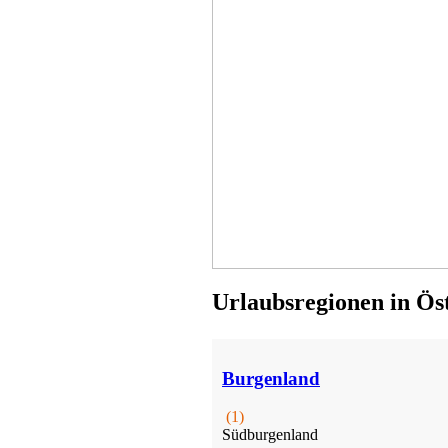
Bio-Bauernhof
Straden
Preis auf Anfrage
Urlaubsregionen in Ös
Burgenland
(1)
Südburgenland