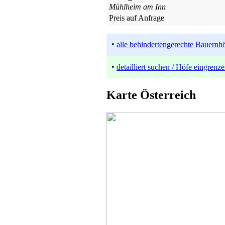
Mühlheim am Inn
Preis auf Anfrage
•
alle behindertengerechte Bauernhö
•
detailliert suchen / Höfe eingrenz
Karte Österreich
Bauernhof
Minihof-Liebau
ab 36 EUR/Tag