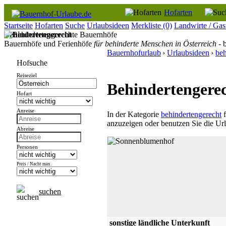
Hofarten
Startseite
Hofarten
Suche
Urlaubsideen
Merkliste
(0)
Landwirte / Gas
Behindertengerecht
Bauernhöfe und Ferienhöfe
für behinderte Menschen in Österreich
- 
Bauernhofurlaub
›
Urlaubsideen
›
beh
Hofsuche
Reiseziel
Behindertengerec
Hofart
Anreise
In der Kategorie
behindertengerecht
f
anzuzeigen oder benutzen Sie die Ur
Abreise
Personen
Preis / Nacht max.
suchen
sonstige ländliche Unterkunft