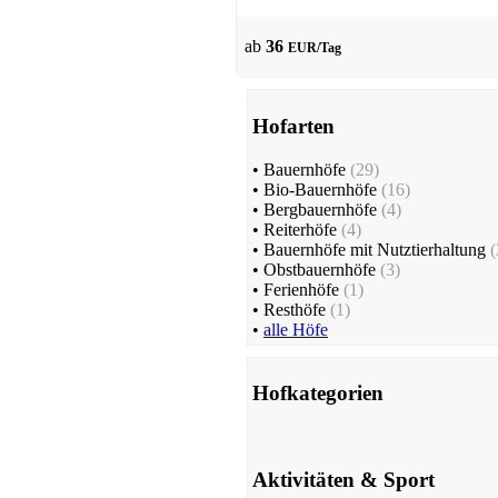
ab
36
EUR/Tag
Hofarten
•
Bauernhöfe
(29)
•
Bio-Bauernhöfe
(16)
•
Bergbauernhöfe
(4)
•
Reiterhöfe
(4)
•
Bauernhöfe mit Nutztierhaltung
(
•
Obstbauernhöfe
(3)
•
Ferienhöfe
(1)
•
Resthöfe
(1)
•
alle Höfe
Hofkategorien
Aktivitäten & Sport