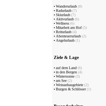
•
Wanderurlaub
(8)
•
Radurlaub
(7)
•
Skiurlaub
(7)
•
Aktivurlaub
(6)
•
Wellness
(6)
•
Mitarbeit am Hof
(5)
•
Reiturlaub
(4)
•
Abenteuerurlaub
(2)
•
Angelurlaub
(1)
Ziele & Lage
•
auf dem Land
(6)
•
in den Bergen
(4)
•
Wintersonne
(3)
•
am See
(2)
•
Weinanbaugebiete
(2)
•
Burgen & Schlösser
(1)