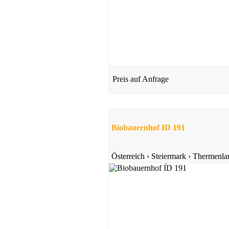
Preis auf Anfrage
Biobauernhof ID 191
Österreich
›
Steiermark
›
Thermenla
5,0
1 Bewertung