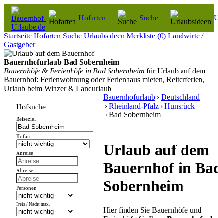
Hofarten
Suche
U
Startseite
Hofarten
Suche
Urlaubsideen
Merkliste
(0)
Landwirte /
Gastgeber
Bauernhofurlaub Bad Sobernheim
Bauernhöfe & Ferienhöfe in Bad Sobernheim
für Urlaub auf dem
Bauernhof: Ferienwohnung oder Ferienhaus mieten, Reiterferien,
Urlaub beim Winzer & Landurlaub
Bauernhofurlaub
›
Deutschland
›
Rheinland-Pfalz
›
Hunsrück
Hofsuche
› Bad Sobernheim
Reiseziel
Hofart
Urlaub auf dem
Anreise
Bauernhof in Ba
Abreise
Sobernheim
Personen
Preis / Nacht max.
Hier finden Sie Bauernhöfe und