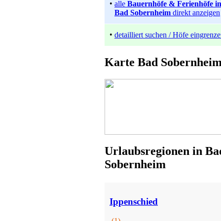
•
alle
Bauernhöfe & Ferienhöfe i
Bad Sobernheim
direkt anzeigen
•
detailliert suchen / Höfe eingrenz
Karte Bad Sobernhei
Ferienhof
Gries
Preis auf Anfrage
Urlaubsregionen in Ba
Sobernheim
Bauernhof mit Nutztierhaltung
St. Wendel
Ippenschied
Preis auf Anfrage
(1)