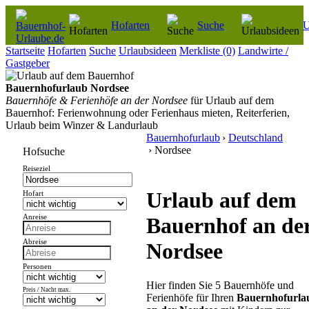
Hofarten
Suche
U
Startseite
Hofarten
Suche
Urlaubsideen
Merkliste
(0)
Landwirte /
Gastgeber
Bauernhofurlaub Nordsee
Bauernhöfe & Ferienhöfe an der Nordsee
für Urlaub auf dem
Bauernhof: Ferienwohnung oder Ferienhaus mieten, Reiterferien,
Urlaub beim Winzer & Landurlaub
Bauernhofurlaub
›
Deutschland
› Nordsee
Hofsuche
Reiseziel
Urlaub auf dem
Hofart
Anreise
Bauernhof an de
Abreise
Nordsee
Personen
Hier finden Sie 5 Bauernhöfe und
Preis / Nacht max.
Ferienhöfe für Ihren
Bauernhofurla