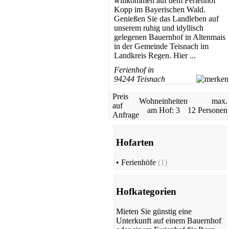
willkommen auf dem Ferienhof
Bauernhof
Kopp im Bayerischen Wald.
Waldmünchen
Genießen Sie das Landleben auf
ab 27 EUR/Tag
unserem ruhig und idyllisch
gelegenen Bauernhof in Altenmais
in der Gemeinde Teisnach im
Landkreis Regen. Hier ...
Ferienhof in
94244 Teisnach
Preis
Wohneinheiten
max.
auf
am Hof: 3
12 Personen
Anfrage
Ferienhof
Saldenburg
Hofarten
Preis auf Anfrage
•
Ferienhöfe
(1)
Hofkategorien
Mieten Sie günstig eine
Unterkunft auf einem Bauernhof