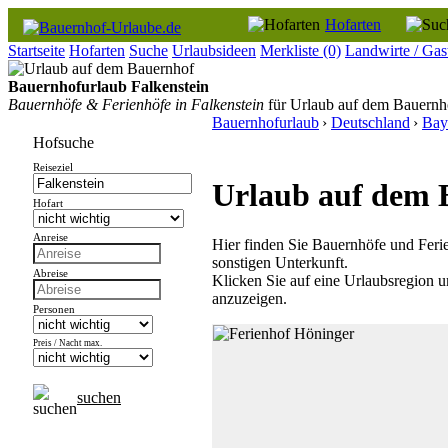
Hofarten
Startseite
Hofarten
Suche
Urlaubsideen
Merkliste
(0)
Landwirte / Gas
Bauernhofurlaub Falkenstein
Bauernhöfe & Ferienhöfe in Falkenstein
für Urlaub auf dem Bauernho
Bauernhofurlaub
›
Deutschland
›
Bay
Hofsuche
Reiseziel
Urlaub auf dem B
Hofart
Anreise
Hier finden Sie Bauernhöfe und Feri
sonstigen Unterkunft.
Abreise
Klicken Sie auf eine Urlaubsregion u
anzuzeigen.
Personen
Preis / Nacht max.
suchen