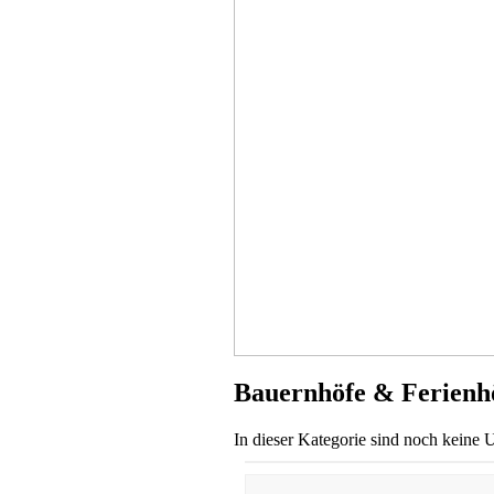
Bauernhof mit Nutztierhaltung
Schönthal
ab 60 EUR/Tag
Bauernhof
Waldmünchen
ab 27 EUR/Tag
Bauernhöfe & Ferienhö
In dieser Kategorie sind noch keine 