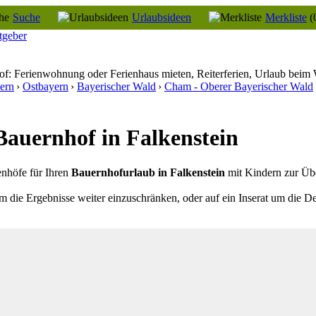
Suche
Urlaubsideen
Merkliste
(
tgeber
f: Ferienwohnung oder Ferienhaus mieten, Reiterferien, Urlaub beim
ern
›
Ostbayern
›
Bayerischer Wald
›
Cham - Oberer Bayerischer Wald
auernhof in Falkenstein
enhöfe für Ihren
Bauernhofurlaub in Falkenstein
mit Kindern zur Übe
m die Ergebnisse weiter einzuschränken, oder auf ein Inserat um die De