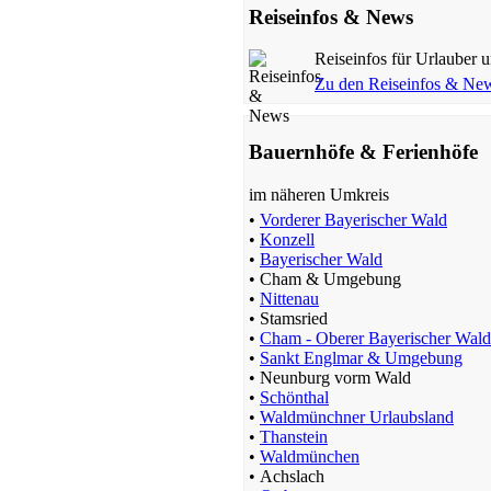
Reiseinfos & News
Reiseinfos für Urlauber 
Zu den Reiseinfos & Ne
Bauernhof
Thanstein
Preis auf Anfrage
Bauernhöfe & Ferienhöfe
im näheren Umkreis
•
Vorderer Bayerischer Wald
•
Konzell
•
Bayerischer Wald
•
Cham & Umgebung
•
Nittenau
•
Stamsried
•
Cham - Oberer Bayerischer Wald
Bauernhof
•
Sankt Englmar & Umgebung
Schönthal
•
Neunburg vorm Wald
•
Schönthal
ab 30 EUR/Tag
•
Waldmünchner Urlaubsland
•
Thanstein
•
Waldmünchen
•
Achslach