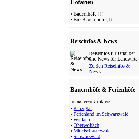
Hofarten
Bauernhof
•
Bauernhöfe
(1)
St. Märgen
•
Bio-Bauernhöfe
(1)
ab 80 EUR/Tag
Reiseinfos & News
Reiseinfos für Urlauber
und News für Landwirte.
Zu den Reiseinfos &
News
Bauernhof mit Nutztierhaltung
Loßburg
Bauernhöfe & Ferienhöfe
ab 65 EUR/Tag
im näheren Umkreis
•
Kinzigtal
•
Ferienland im Schwarzwald
•
Wolfach
•
Oberwolfach
•
Mittelschwarzwald
•
Schwarzwald