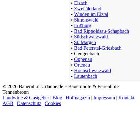
•
Elzach
•
Zweitälerland
•
Winden im Elztal
sonstige ländliche Unterkunft
•
Simonswald
St. Märgen
•
Loßburg
ab 80 EUR/Tag
•
Bad Rippoldsau-Schapbach
•
Südschwarzwald
•
St. Märgen
•
Bad Peterstal-Griesbach
•
Gengenbach
•
Oppenau
•
Ortenau
•
Hochschwarzwald
•
Lautenbach
© 2026 Bauernhof-Urlaube.de » Bauernhöfe & Ferienhöfe
Bauernhof
Tennenbronn
Freiamt
Landwirte & Gastgeber
|
Blog
|
Hofmagazin
|
Impressum
|
Kontakt
|
Preis auf Anfrage
AGB
|
Datenschutz
|
Cookies