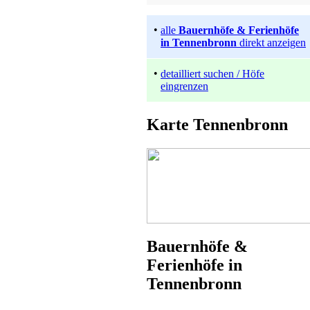
•
alle
Bauernhöfe & Ferienhöfe
in Tennenbronn
direkt anzeigen
•
detailliert suchen / Höfe
eingrenzen
Karte Tennenbronn
Bauernhof
Tennenbronn
ab 38 EUR/Tag
Bauernhöfe &
Ferienhöfe in
Tennenbronn
Bauernhof
Wolfach