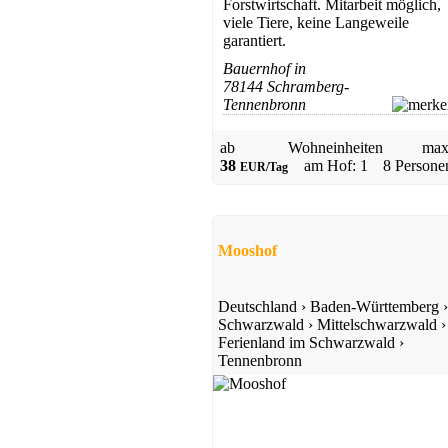
Forstwirtschaft. Mitarbeit möglich,
Elzach
viele Tiere, keine Langeweile
Preis auf Anfrage
garantiert.
Bauernhof in
78144 Schramberg-
Tennenbronn
ab
Wohneinheiten
max
38
am Hof: 1
8 Persone
EUR/Tag
Bauernhof
Winden im Elztal
Mooshof
ab 36 EUR/Tag
Deutschland
›
Baden-Württemberg
›
Schwarzwald
›
Mittelschwarzwald
›
Ferienland im Schwarzwald
›
Tennenbronn