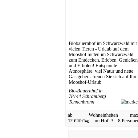
Bauernhof
Eisenbach
Preis auf Anfrage
Biobauernhof im Schwarzwald mit
vielen Tieren - Urlaub auf dem
Mooshof mitten im Schwarzwald
zum Entdecken, Erleben, Genießen
und Erholen! Entspannte
Atmosphäre, viel Natur und nette
Bauernhof
Gastgeber - freuen Sie sich auf Ihre
Simonswald
Mooshof-Urlaub.
Preis auf Anfrage
Bio-Bauernhof in
78144 Schramberg-
Tennenbronn
ab
Wohneinheiten
max
12
am Hof: 3
8 Persone
EUR/Tag