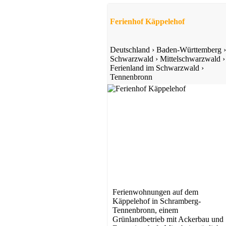
ab 100 EUR/Tag
Ferienhof Käppelehof
Deutschland
›
Baden-Württemberg
›
Schwarzwald
›
Mittelschwarzwald
›
Ferienland im Schwarzwald
›
Tennenbronn
Reiterhof
Oberwolfach
ab 74 EUR/Tag
Ferienwohnungen auf dem
Käppelehof in Schramberg-
Tennenbronn, einem
Grünlandbetrieb mit Ackerbau und
Bauernhof