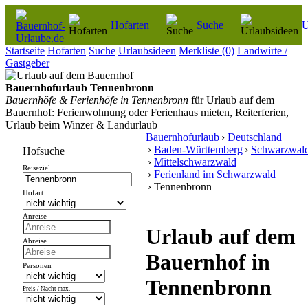
Hofarten
Suche
U
Startseite
Hofarten
Suche
Urlaubsideen
Merkliste
(0)
Landwirte /
Gastgeber
Bauernhofurlaub Tennenbronn
Bauernhöfe & Ferienhöfe in Tennenbronn
für Urlaub auf dem
Bauernhof: Ferienwohnung oder Ferienhaus mieten, Reiterferien,
Urlaub beim Winzer & Landurlaub
Bauernhofurlaub
›
Deutschland
›
Baden-Württemberg
›
Schwarzwal
Hofsuche
›
Mittelschwarzwald
Reiseziel
›
Ferienland im Schwarzwald
› Tennenbronn
Hofart
Anreise
Urlaub auf dem
Abreise
Bauernhof in
Personen
Tennenbronn
Preis / Nacht max.